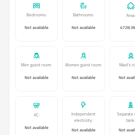
Bedrooms
:
Bathrooms
:
Area
Not available
Not available
4728.3
Men guest room
:
Women guest room
:
Maid's 
Not available
Not available
Not avai
Independent
Separate 
AC
:
electricity
:
tank
Not available
Not available
Not avai