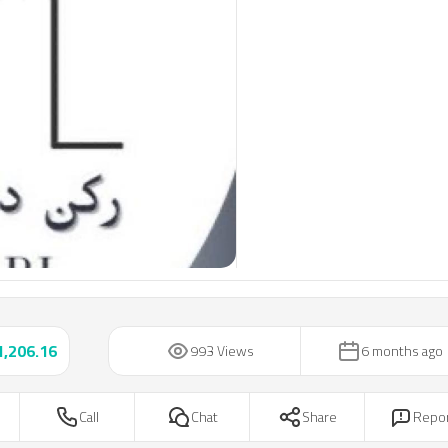
1,206.16
993 Views
6 months ago
Call
Chat
Share
Repo