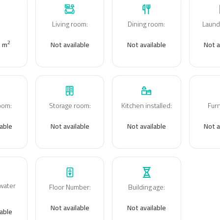
Living room
:
Dining room
:
Laund
:
2
6 m
Not available
Not available
Not a
room
:
Storage room
:
Kitchen installed
:
Fur
lable
Not available
Not available
Not a
water
Floor Number
:
Building age
:
:
Not available
Not available
lable