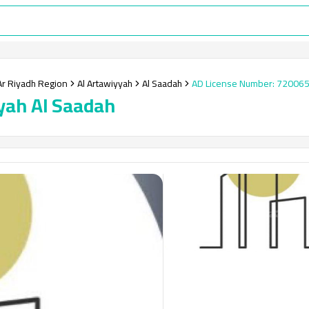
Ar Riyadh Region
Al Artawiyyah
Al Saadah
AD License Number
:
72006
yyah Al Saadah