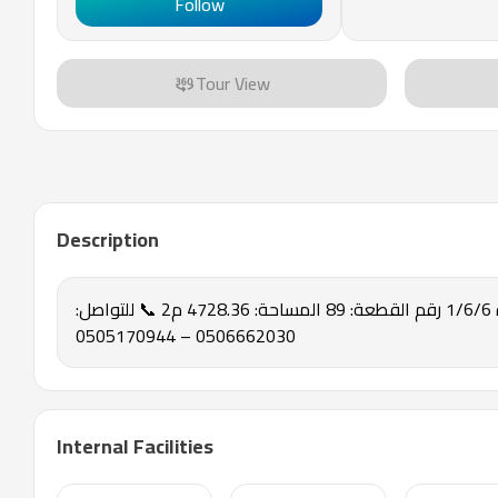
Follow
Tour View
Description
‏أرض تجارية للبيع – الأرطاوية ‏موقع مميز وفرصة استثمارية. ‏مخطط السعادة 1/6/6 ‏رقم القطعة: 89 ‏المساحة: 4728.36 م2 ‏📞 للتواصل:
0506662030 – 0505170944
Internal Facilities