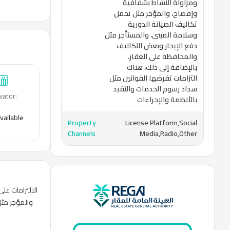
ومزاولة النشاط بشفافية
وإفصاح، والمؤجر مثل تحمل
تكاليف الصيانة الدورية
وسلامة المبنى، والمستأجر مثل
دفع الإيجار وبعض التكاليف
والمحافظة على العقار.
بالإضافة إلى ذلك، هناك
التزامات تفرضها القوانين مثل
سداد رسوم الخدمات والتقيد
vator
:
بالأنظمة والإجراءات
vailable
Property
License Platform,Social
Channels
Media,Radio,Other
الالتزامات ،
والمؤجر مثل