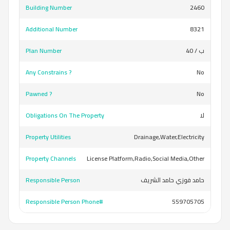
Building Number
2460
Additional Number
8321
Plan Number
40 / ب
Any Constrains ?
No
Pawned ?
No
Obligations On The Property
لا
Property Utilities
Drainage,Water,Electricity
Property Channels
License Platform,Radio,Social Media,Other
Responsible Person
حامد فوزي حامد الشريف
Responsible Person Phone#
559705705