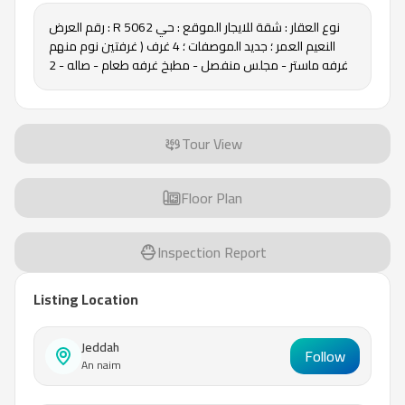
رقم العرض : R 5062 نوع العقار : شقة للايجار الموقع : حي
النعيم العمر ؛ جديد الموصفات ؛ 4 غرف ( غرفتين نوم منهم
غرفه ماستر - مجلس منفصل - مطبخ غرفه طعام - صاله - 2
حمام ) المميزات ؛ شقة جديدة بمساحات مريحة وتصميم
عملي، مناسبة للعائلات، في موقع حيوي قريب من جميع
الخدمات المطلوب : 43.000 رقم الترخيص : 7200944263
Tour View
Floor Plan
Inspection Report
Listing Location
Jeddah
Follow
An naim