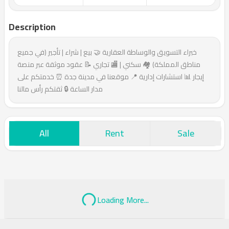
Description
خبراء التسويق والوساطة العقارية 🤝 بيع | شراء | تأجير (في جميع
مناطق المملكة) 🏘️ سكني | 🏬 تجاري 📝 عقود موثقة عبر منصة
إيجار 📊 استشارات إدارية 📍 موقعنا في مدينة جدة ⏰ خدمتكم على
مدار الساعة 🔒 ثقتكم رأس مالنا
All
Rent
Sale
Loading More...