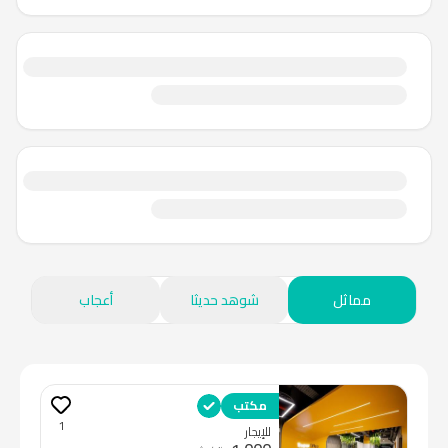
مماثل
شوهد حديثا
أعجاب
مكتب
1
للإيجار