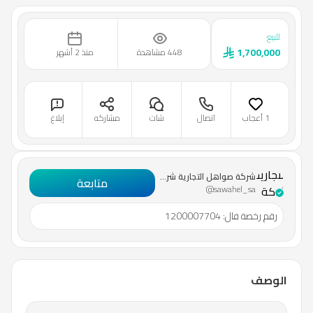
للبيع
1,700,000
448 مشاهدة
منذ 2 أشهر
1 أعجاب
اتصال
شات
مشاركه
إبلاغ
شركة
صواهل
التجارية
شركة صواهل التجارية شركة شخص واحد
متابعة
شركة
@sawahel_sa
شخص
رقم رخصة فال
:
1200007704
واحد
الوصف