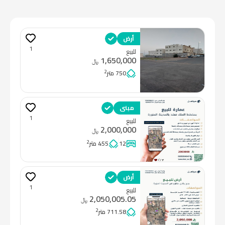
أرض
1
للبيع
1,650,000
﷼
2
750 متر
مبنى
1
للبيع
2,000,000
﷼
2
12
455 متر
أرض
1
للبيع
2,050,005.05
﷼
2
711.58 متر