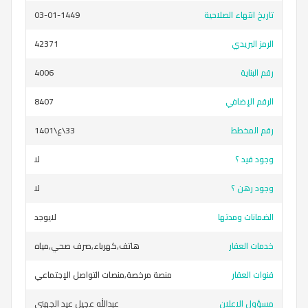
تاريخ انتهاء الصلاحية
03-01-1449
الرمز البريدي
42371
رقم البناية
4006
الرقم الإضافي
8407
رقم المخطط
33\ع\1401
وجود قيد ؟
لا
وجود رهن ؟
لا
الضمانات ومدتها
لايوجد
خدمات العقار
هاتف,كهرباء,صرف صحي,مياه
قنوات العقار
منصة مرخصة,منصات التواصل الإجتماعي
مسؤول الاعلان
عبدالله عجيل عيد الجهني