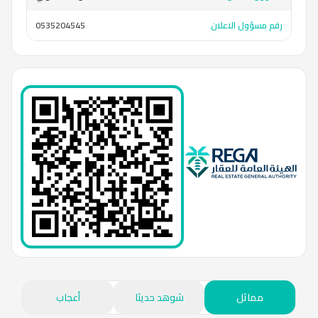
رقم مسؤول الاعلان
0535204545
مماثل
شوهد حديثا
أعجاب