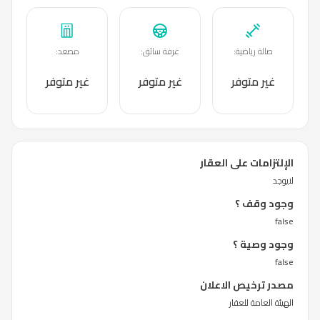
صالة رياضية
:
غرفة سائق
:
مصعد
:
غير متوفر
غير متوفر
غير متوفر
الإلتزامات على العقار
لايوجد
وجود وقف ؟
false
وجود وصية ؟
false
مصدر ترخيص الاعلان
الهيئة العامة للعقار