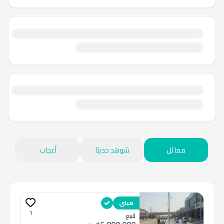
مماثل
شوهد حديثا
أعجاب
مبنى
1
للبيع