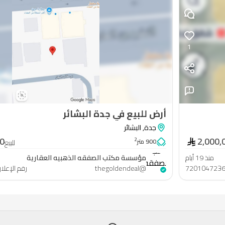
1
أرض للبيع في جدة البشائر
جدة
,
البشائر
مؤسسة
00
2,000,
2
900 متر
للبيع
مكتب
منذ 19 أيام
مؤسسة مكتب الصفقه الذهبيه العقارية
الصفقه
720104723
@
thegoldendeal
رقم الإعلا
الذهبيه
العقارية