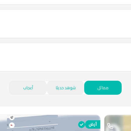
مماثل
شوهد حديثا
أعجاب
أرض