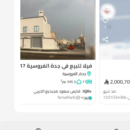
1
فيلا للبيع في جدة الفروسية 17 غرفة
جدة
,
الفروسية
2,000,7
2
17
395.5 متر
للبي
فارس
سعود
منذ شهر
فارس سعود مجيديع الحربي
مجيديع
ن
:
7201034066
@
farisalharbi
رقم الإع
الحربي