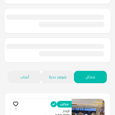
مماثل
شوهد حديثا
أعجاب
مكتب
1
للإيجار