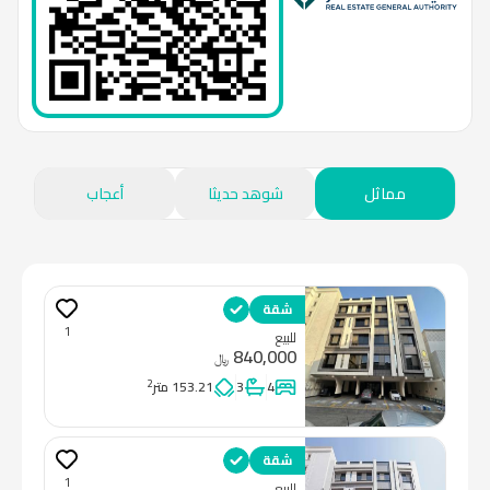
مماثل
شوهد حديثا
أعجاب
شقة
1
للبيع
840,000
﷼
2
4
3
153.21 متر
شقة
1
للبيع