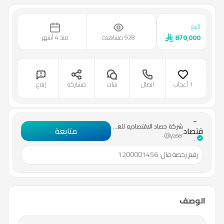
للبيع
870,000
928 مشاهدة
منذ 4 أشهر
1 أعجاب
اتصال
شات
مشاركه
إبلاغ
شركة
حصاد
شركة حصاد الاقتصاديه للعقار المحدودة
الاقتصاديه
متابعة
@yaser
للعقار
المحدودة
رقم رخصة فال
:
1200001456
الوصف