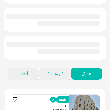
مماثل
شوهد حديثا
أعجاب
شقة
1
للبيع