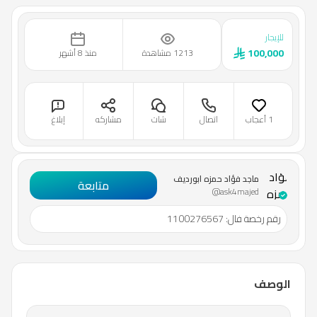
للإيجار
100,000
1213 مشاهدة
منذ 8 أشهر
1 أعجاب
اتصال
شات
مشاركه
إبلاغ
ماجد
فؤاد
ماجد فؤاد حمزه ابورديف
متابعة
حمزه
@ask4majed
ابورديف
رقم رخصة فال
:
1100276567
الوصف