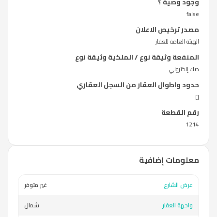
وجود وصية ؟
false
مصدر ترخيص الاعلان
الهيئة العامة للعقار
المنفعة وثيقة نوع / الملكية وثيقة نوع
صك إلكتروني
حدود واطوال العقار من السجل العقاري
[]
رقم القطعة
1214
معلومات إضافية
عرض الشارع
غير متوفر
واجهة العقار
شمال