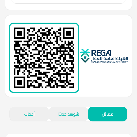
مماثل
شوهد حديثا
أعجاب