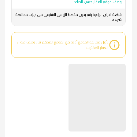
وصف موقع العقار حسب الصك:
قطعة الارض الزراعية رقم بدون مخطط الزراعى الشنيفى حى ديراب محافظة
ضرماء .
نأمل مطابقة الموقع أدناه مع الموقع المذكور في وصف عنوان
العقار المكتوب