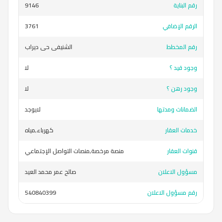
رقم البناية
9146
الرقم الإضافي
3761
رقم المخطط
الشنيفى حى ديراب
وجود قيد ؟
لا
وجود رهن ؟
لا
الضمانات ومدتها
لايوجد
خدمات العقار
كهرباء,مياه
قنوات العقار
منصة مرخصة,منصات التواصل الإجتماعي
مسؤول الاعلان
صالح عمر محمد العيد
رقم مسؤول الاعلان
540840399