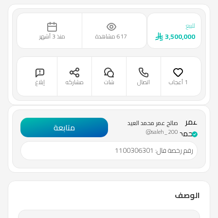
للبيع
3,500,000
617 مشاهدة
منذ 3 أشهر
1 أعجاب
اتصال
شات
مشاركه
إبلاغ
صالح
عمر
صالح عمر محمد العيد
متابعة
محمد
@saleh_200
العيد
رقم رخصة فال
:
1100306301
الوصف