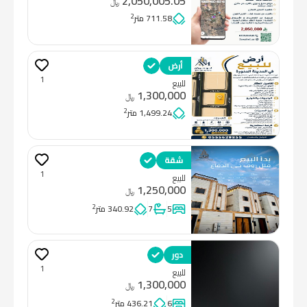
2,050,005.05
﷼
2
711.58 متر
أرض
1
للبيع
1,300,000
﷼
2
1,499.24 متر
شقة
1
للبيع
1,250,000
﷼
2
5
7
340.92 متر
دور
1
للبيع
1,300,000
﷼
2
6
436.21 متر