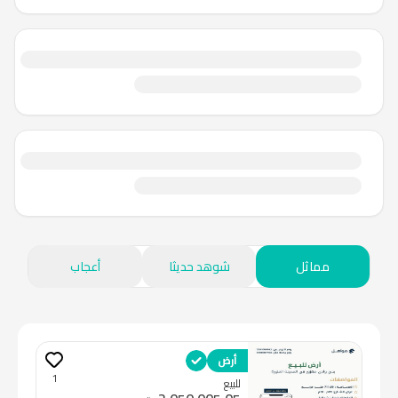
مماثل
شوهد حديثا
أعجاب
أرض
1
للبيع