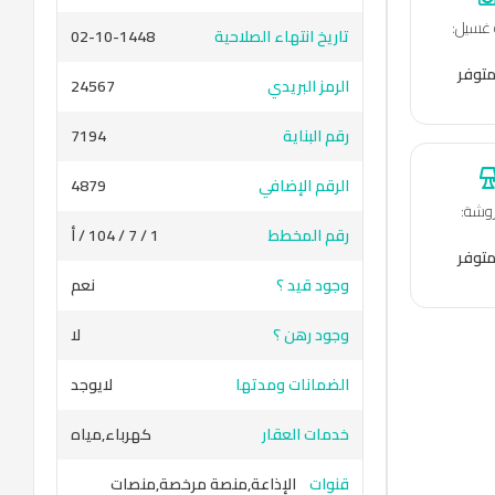
 غسيل
:
تاريخ انتهاء الصلاحية
02-10-1448
متوفر
الرمز البريدي
24567
رقم البناية
7194
الرقم الإضافي
4879
وشة
:
رقم المخطط
1 / 7 / 104 / أ
متوفر
وجود قيد ؟
نعم
وجود رهن ؟
لا
الضمانات ومدتها
لايوجد
خدمات العقار
كهرباء,مياه
قنوات
الإذاعة,منصة مرخصة,منصات