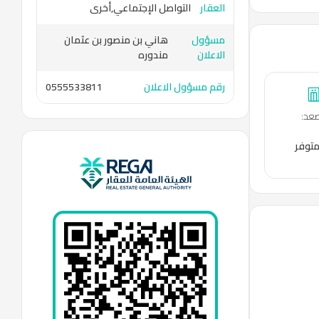
العقار
التواصل الإجتماعي,أخرى
مسؤول
هاني بن منصور بن عثمان
الاعلان
مندوره
رقم مسؤول الاعلان
0555533811
عد
:
متوفر