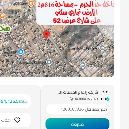
Next slide
شركة
إلمام
شركة إلمام للخدمات العقارية
للخدمات
@hanimandurah
151,126.5
للإيجار
العقارية
رقم رخصة فال
:
1200005826
1 أعجاب
متابعة