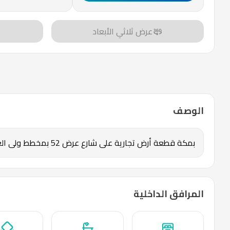
عرض ثلاثي الأبعاد
الوصف
بمكة قطعة أرض تجارية على شارع عرض 52 بمخطط ولي العهد 1 رقم4310 داخل حد الحرم - بمساحة 816 م2 للإستثمار 150 الف ريال سنوياً
المرافق الداخلية