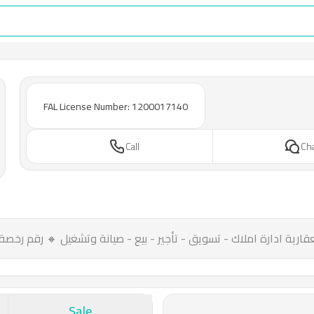
FAL License Number: 1200017140
Call
Ch
رة املاك - تسويق - تأجير - بيع - صيانة وتشغيل 🔸 رقم رخصة فال: 1200017140 🔸 موقع المكتب: جدة - شارع
Sale