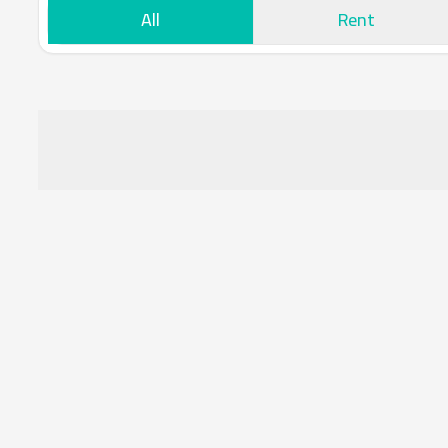
All
Rent