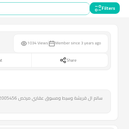
Filters
1034 Views
Member since
3 years ago
at
Share