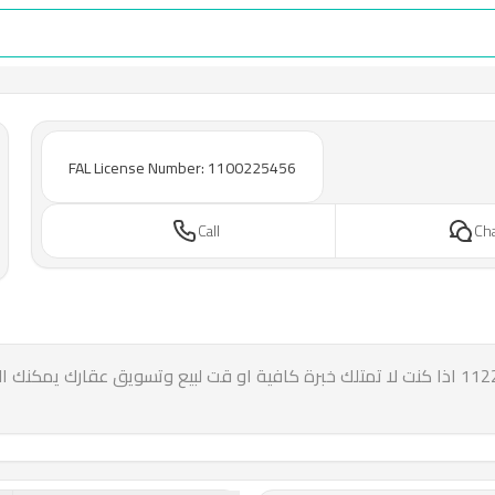
FAL License Number: 1100225456
Call
Ch
سالم ال قريشة وسيط ومسوق عقاري مرخص 1122005456 اذا كنت لا تمتلك خبرة كافية او قت لب