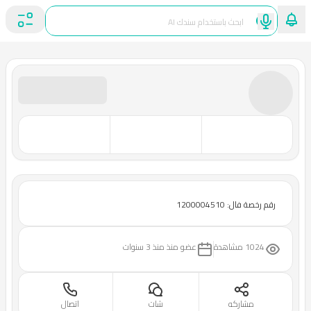
رقم رخصة فال: 1200004510
1024 مشاهدة
عضو منذ
منذ 3 سنوات
مشاركه
شات
اتصال