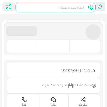
رقم رخصة فال: 1100272409
2295 مشاهدة
عضو منذ
منذ 2 سنوات
مشاركه
شات
اتصال