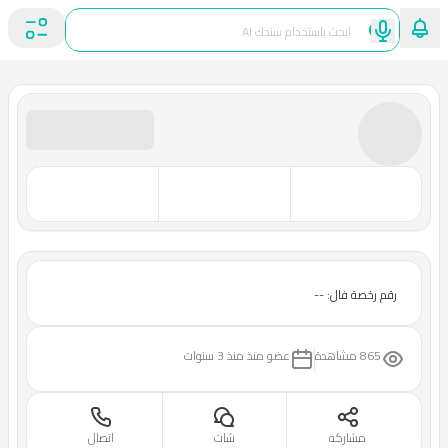
رقم رخصة فال: --
865 مشاهدة
عضو منذ
منذ 3 سنوات
مشاركه
شات
اتصال