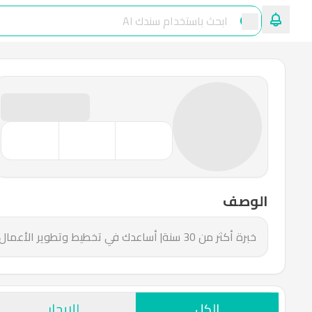
الوصف
خبرة أكثر من 30 سنة| أساعدك في تخطيط وتطوير الأعمال| الوساطة والتسويق العقاري| رخصة موثوق 426207| النجاح يتسع للجميع 🌟 https://linktr.ee/tulaihan 🔗 0544440144📲
الكل
للإيجار