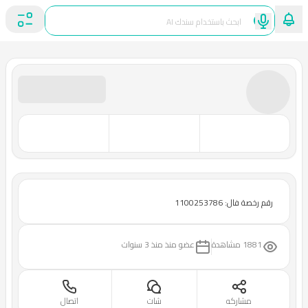
رقم رخصة فال: 1100253786
1881 مشاهدة
عضو منذ
منذ 3 سنوات
مشاركه
شات
اتصال