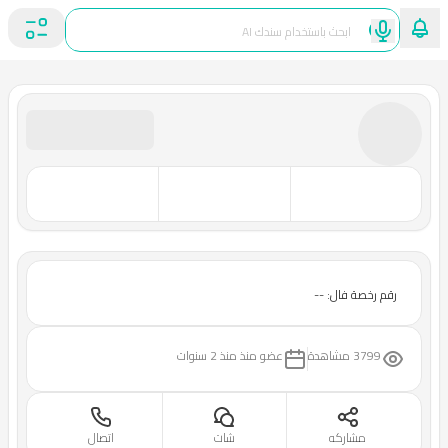
رقم رخصة فال: --
3799 مشاهدة
عضو منذ
منذ 2 سنوات
مشاركه
شات
اتصال