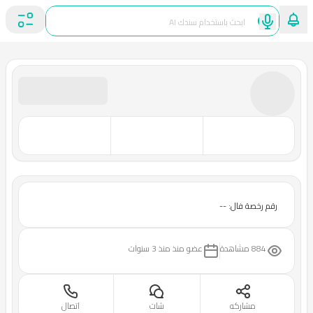
رقم رخصة فال: --
884 مشاهدة
عضو منذ
منذ 3 سنوات
مشاركه
شات
اتصال