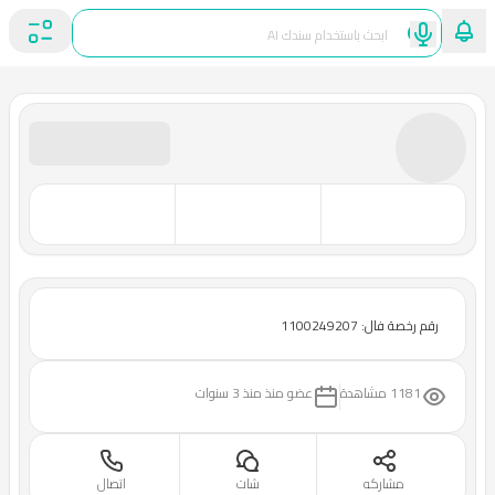
رقم رخصة فال: 1100249207
1181 مشاهدة
عضو منذ
منذ 3 سنوات
مشاركه
شات
اتصال