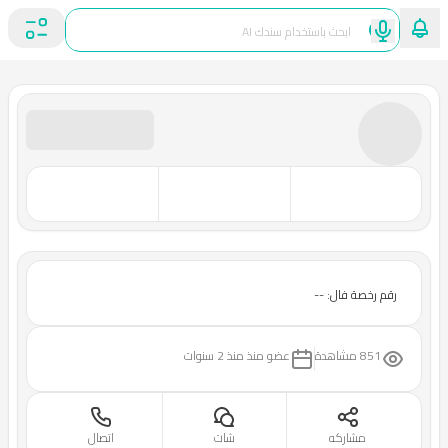
رقم رخصة فال: --
851 مشاهدة
عضو منذ
منذ 2 سنوات
مشاركه
شات
اتصال