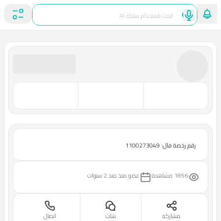
رقم رخصة فال: 1100273049
1856 مشاهدة
عضو منذ
منذ 2 سنوات
مشاركه
شات
اتصال