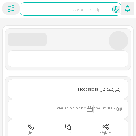
رقم رخصة فال: 1100058018
1007 مشاهدة
عضو منذ
منذ 3 سنوات
مشاركه
شات
اتصال