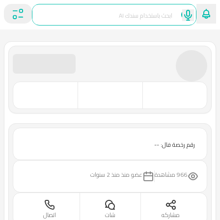
رقم رخصة فال: --
966 مشاهدة
عضو منذ
منذ 2 سنوات
مشاركه
شات
اتصال