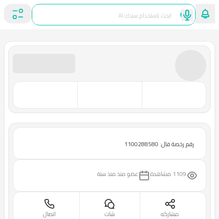
رقم رخصة فال: 1100288580
1109 مشاهدة
عضو منذ
منذ سنة
مشاركه
شات
اتصال