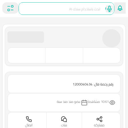
رقم رخصة فال: 1200040434
1061 مشاهدة
عضو منذ
منذ سنة
مشاركه
شات
اتصال