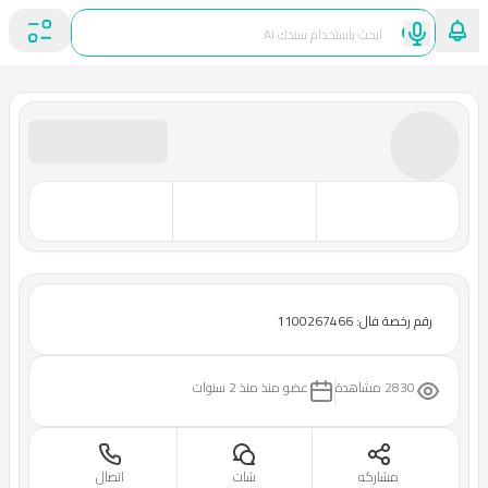
رقم رخصة فال: 1100267466
2830 مشاهدة
عضو منذ
منذ 2 سنوات
مشاركه
شات
اتصال