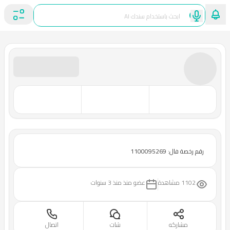
رقم رخصة فال: 1100095269
1102 مشاهدة
عضو منذ
منذ 3 سنوات
مشاركه
شات
اتصال