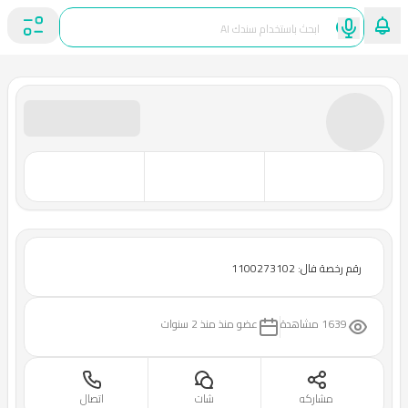
رقم رخصة فال: 1100273102
1639 مشاهدة
عضو منذ
منذ 2 سنوات
مشاركه
شات
اتصال