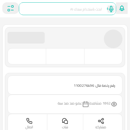
رقم رخصة فال: 1100276496
1862 مشاهدة
عضو منذ
منذ سنة
مشاركه
شات
اتصال