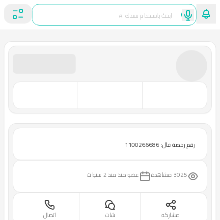
رقم رخصة فال: 1100266686
3025 مشاهدة
عضو منذ
منذ 2 سنوات
مشاركه
شات
اتصال