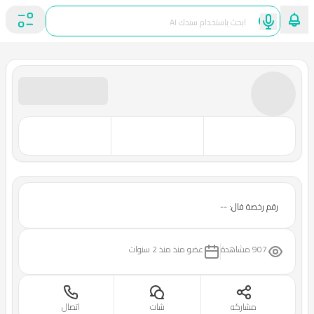
رقم رخصة فال: --
907 مشاهدة
عضو منذ
منذ 2 سنوات
مشاركه
شات
اتصال