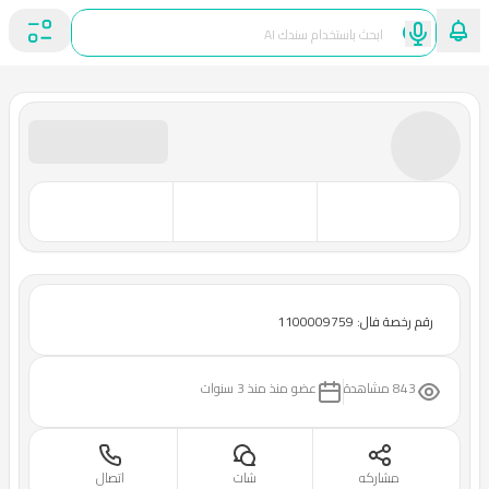
رقم رخصة فال: 1100009759
843 مشاهدة
عضو منذ
منذ 3 سنوات
مشاركه
شات
اتصال