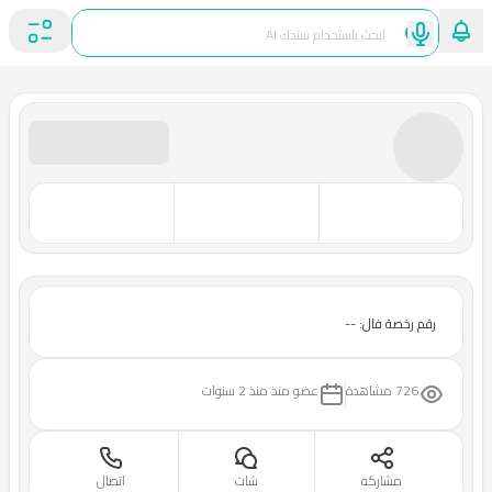
رقم رخصة فال: --
726 مشاهدة
عضو منذ
منذ 2 سنوات
مشاركه
شات
اتصال