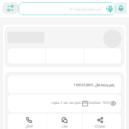
رقم رخصة فال: 1100252805
1400 مشاهدة
عضو منذ
منذ 3 سنوات
مشاركه
شات
اتصال