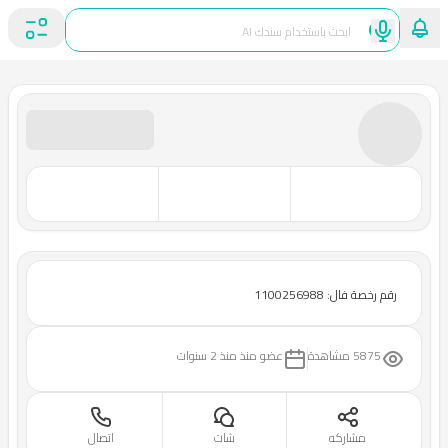
رقم رخصة فال: 1100256988
5875 مشاهدة
عضو منذ
منذ 2 سنوات
مشاركه
شات
اتصال