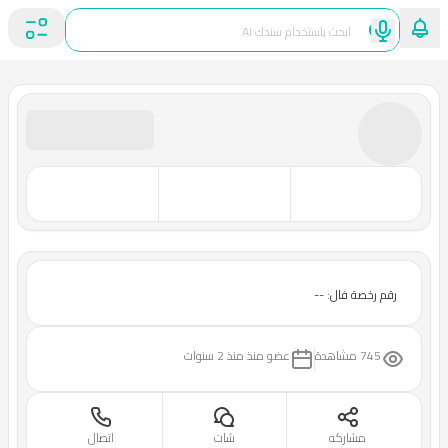
رقم رخصة فال: --
745 مشاهدة
عضو منذ
منذ 2 سنوات
مشاركه
شات
اتصال