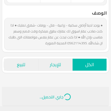
الوصف
● يوجد لدينا أراضي سكنية - زراعية - فلل - روفات -شقق تمليك ● اذا
كنت صاحب عقار اسوق لك عقارك بطرق مبتكرة وقت قصير وسعر
مناسب بإذن الله ● اذا كنت تبحث عن عقار بنفس مواصفاتك البي طلبك
ان شاءالله. 0562114395 المدينة المنورة
الكل
للإيجار
للبيع
جاري التحميل...