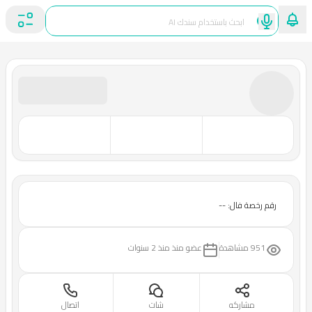
رقم رخصة فال: --
951 مشاهدة
عضو منذ
منذ 2 سنوات
مشاركه
شات
اتصال