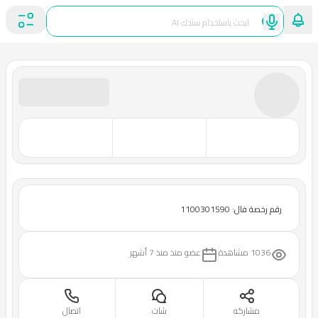
رقم رخصة فال: 1100301590
1036 مشاهدة
عضو منذ
منذ 7 أشهر
مشاركه
شات
اتصال