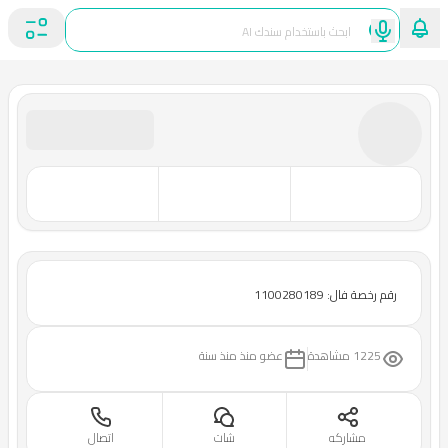
رقم رخصة فال: 1100280189
1225 مشاهدة
عضو منذ
منذ سنة
مشاركه
شات
اتصال