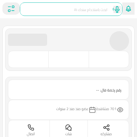
رقم رخصة فال: --
701 مشاهدة
عضو منذ
منذ 2 سنوات
مشاركه
شات
اتصال