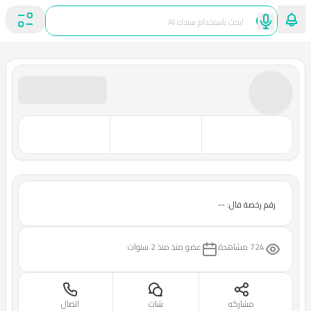
رقم رخصة فال: --
724 مشاهدة
عضو منذ
منذ 2 سنوات
مشاركه
شات
اتصال