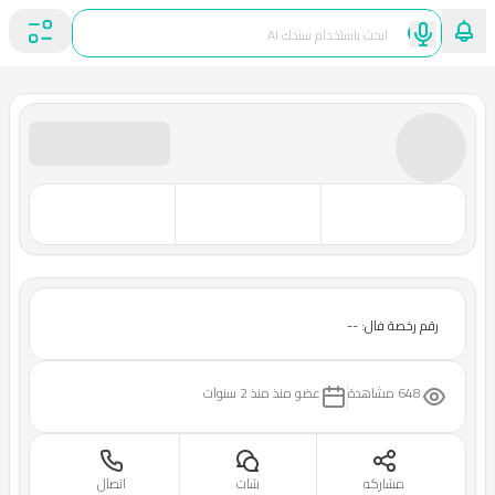
رقم رخصة فال: --
648 مشاهدة
عضو منذ
منذ 2 سنوات
مشاركه
شات
اتصال