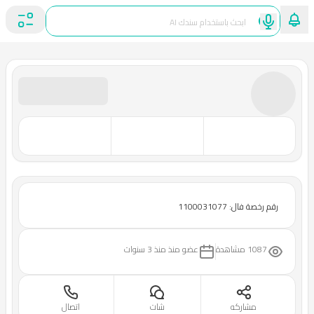
رقم رخصة فال: 1100031077
1087 مشاهدة
عضو منذ
منذ 3 سنوات
مشاركه
شات
اتصال