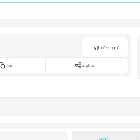
رقم رخصة فال: --
مشاركه
شات
للبيع