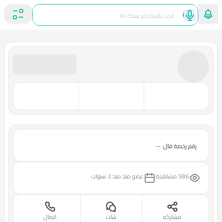
رقم رخصة فال: --
586 مشاهدة
عضو منذ
منذ 2 سنوات
مشاركه
شات
اتصال